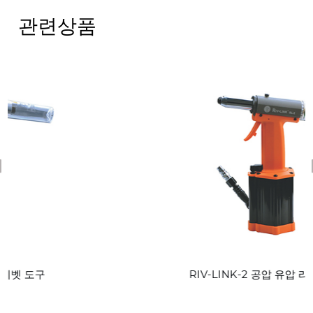
관련상품
revious
RIV-LINK-2 공압 유압 리벳 도구