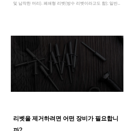
및 납작한 머리). 폐쇄형 리벳(방수 리벳이라고도 함); 일반...
Aug 31,2022
리벳을 제거하려면 어떤 장비가 필요합니
까?