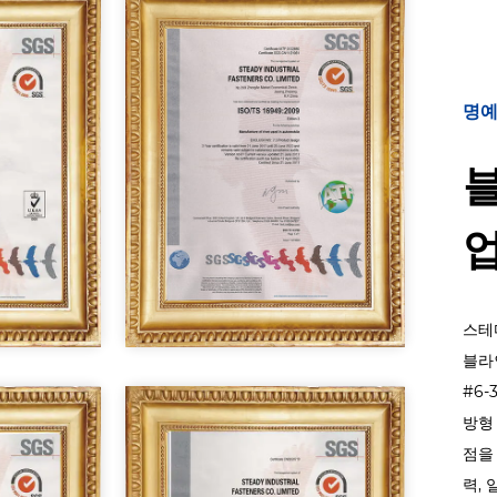
명
업
스테
블라
#6
방형
점을
력,