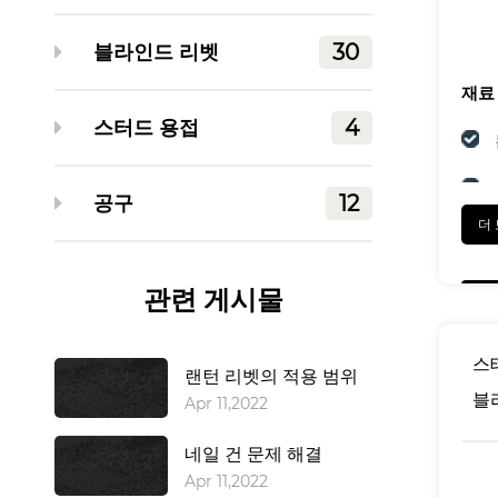
30
블라인드 리벳
재료
4
스터드 용접
12
공구
더
마치
관련 게시물
스
랜턴 리벳의 적용 범위
블
Apr 11,2022
네일 건 문제 해결
Apr 11,2022