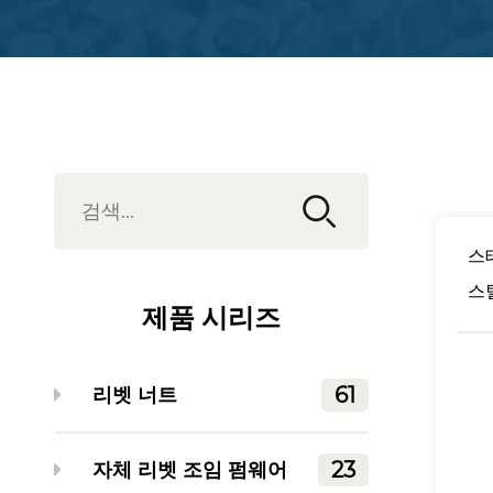
스
스
제품 시리즈
61
리벳 너트
23
자체 리벳 조임 펌웨어