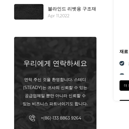
블라인드 리벳용 구조재
Apr 11,2022
재료
우리에게 연락하세요
연락 주신 것을 환영합니다. 스테디
더
(STEADY)는 귀사의 신뢰할 수 있는
마치
공급업체일 뿐만 아니라 신뢰할 수
있는 비즈니스 파트너이기도 합니다.
+(86)-133 8863 9264