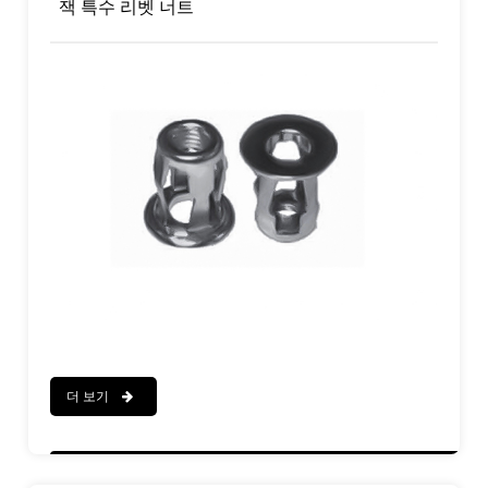
잭 특수 리벳 너트
더 보기