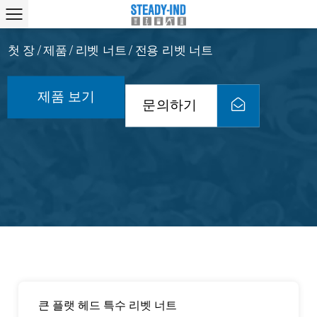
첫 장
제품
리벳 너트
전용 리벳 너트
/
/
/
제품 보기
문의하기
큰 플랫 헤드 특수 리벳 너트