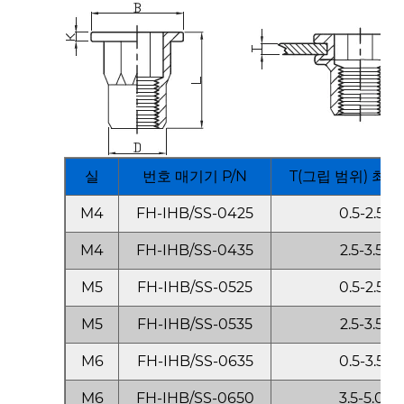
실
번호 매기기 P/N
T(그립 범위) 최소
M4
FH-IHB/SS-0425
0.5-2.5
M4
FH-IHB/SS-0435
2.5-3.5
M5
FH-IHB/SS-0525
0.5-2.5
M5
FH-IHB/SS-0535
2.5-3.5
M6
FH-IHB/SS-0635
0.5-3.5
M6
FH-IHB/SS-0650
3.5-5.0