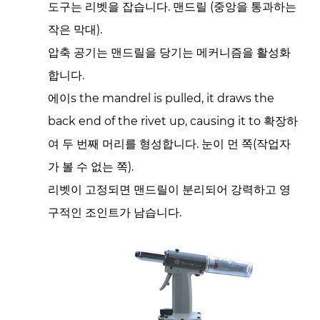
도구는 리벳을 잡습니다.
맨드릴
(중앙을 통과하는
유
체
작은 막대).
압
압축 공기는 맨드릴을 당기는 메커니즘을 활성화
력
합니다.
의
에이s the mandrel is pulled, it draws the
힘
back end of the rivet up, causing it to
확장하
2.3.1
여 두 번째 머리를 형성합니다.
눈이 먼 쪽(작업자
두
세
가 볼 수 없는 쪽).
계
리벳이 고정되면 맨드릴이 분리되어 강력하고 영
의
구적인 조인트가 남습니다.
장
점:
공
압
유
압