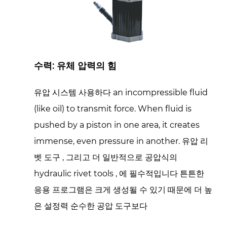
도
구
3
최
수력: 유체 압력의 힘
신
리
유압 시스템
사용하다 an incompressible fluid
벳
도
(like oil) to transmit force. When fluid is
구
pushed by a piston in one area, it creates
의
immense, even pressure in another.
유압 리
주
벳 도구
, 그리고 더 일반적으로
공압식의
요
hydraulic rivet tools
, 에 필수적입니다
튼튼한
장
응용 프로그램은 크게 생성될 수 있기 때문에
더 높
점
은 설정력
순수한 공압 도구보다