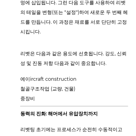
멍에 삽입됩니다. 그런 다음 도구를 사용하여 리벳
입
의 테일을 변형(또는 "설정")하여 새로운 두 번째 헤
니
드를 만듭니다. 이 과정은 재료를 서로 단단히 고정
까?
2
시킵니다.
동
력
리벳은 다음과 같은 용도에 선호됩니다.
강도, 신뢰
의
진
성 및 진동 저항
다음과 같이 중요합니다.
화:
에이ircraft construction
해
머
철골구조작업
(교량, 건물)
에
중장비
서
유
동력의 진화: 해머에서 유압장치까지
압
장
리벳팅 초기에는 프로세스가 순전히 수동적이고