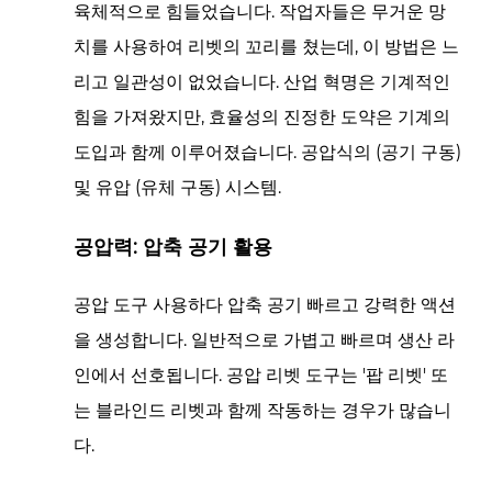
치
육체적으로 힘들었습니다. 작업자들은 무거운 망
까
치를 사용하여 리벳의 꼬리를 쳤는데, 이 방법은 느
지
리고 일관성이 없었습니다. 산업 혁명은 기계적인
2.1
힘을 가져왔지만, 효율성의 진정한 도약은 기계의
공
압
도입과 함께 이루어졌습니다.
공압식의
(공기 구동)
력:
및
유압
(유체 구동) 시스템.
압
축
공압력: 압축 공기 활용
공
기
공압 도구
사용하다
압축 공기
빠르고 강력한 액션
활
을 생성합니다. 일반적으로 가볍고 빠르며 생산 라
용
인에서 선호됩니다. 공압 리벳 도구는 '팝 리벳' 또
2.2
는 블라인드 리벳과 함께 작동하는 경우가 많습니
2.3
다.
수
력: