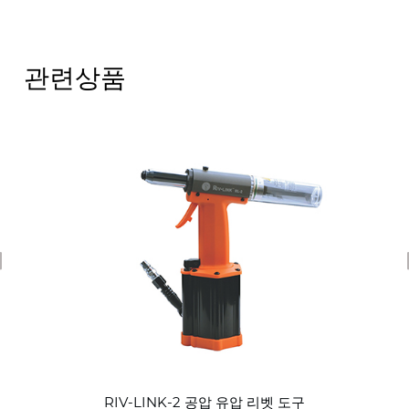
관련상품
revious
RIV-LINK-2 공압 유압 리벳 도구