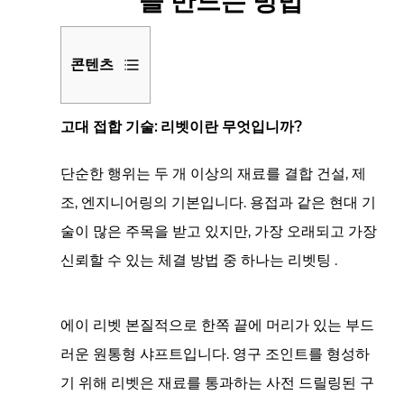
을 만드는 방법
콘텐츠
1
고대 접합 기술: 리벳이란 무엇입니까?
고
대
단순한 행위는
두 개 이상의 재료를 결합
건설, 제
접
합
조, 엔지니어링의 기본입니다. 용접과 같은 현대 기
기
술이 많은 주목을 받고 있지만, 가장 오래되고 가장
술:
신뢰할 수 있는 체결 방법 중 하나는
리벳팅
.
리
벳
이
에이
리벳
본질적으로 한쪽 끝에 머리가 있는 부드
란
러운 원통형 샤프트입니다. 영구 조인트를 형성하
무
기 위해 리벳은 재료를 통과하는 사전 드릴링된 구
엇