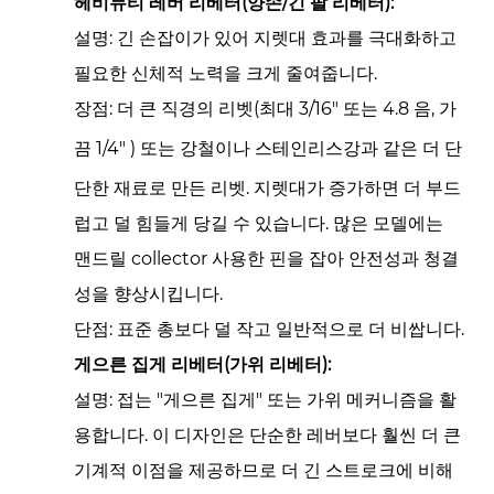
헤비듀티 레버 리베터(양손/긴 팔 리베터):
설명:
긴 손잡이가 있어 지렛대 효과를 극대화하고
필요한 신체적 노력을 크게 줄여줍니다.
장점:
더 큰 직경의 리벳(최대
3/16"
또는
4.8
음, 가
끔
1/4"
) 또는 강철이나 스테인리스강과 같은 더 단
단한 재료로 만든 리벳. 지렛대가 증가하면 더 부드
럽고 덜 힘들게 당길 수 있습니다. 많은 모델에는
맨드릴 collector
사용한 핀을 잡아 안전성과 청결
성을 향상시킵니다.
단점:
표준 총보다 덜 작고 일반적으로 더 비쌉니다.
게으른 집게 리베터(가위 리베터):
설명:
접는 "게으른 집게" 또는 가위 메커니즘을 활
용합니다. 이 디자인은 단순한 레버보다 훨씬 더 큰
기계적 이점을 제공하므로 더 긴 스트로크에 비해