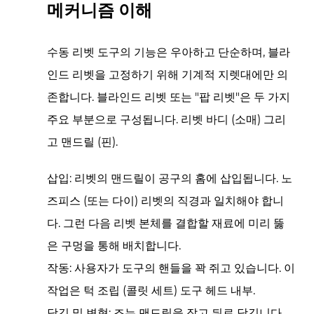
메
메커니즘 이해
커
니
수동 리벳 도구의 기능은 우아하고 단순하며, 블라
즘
인드 리벳을 고정하기 위해 기계적 지렛대에만 의
이
존합니다. 블라인드 리벳 또는 "팝 리벳"은 두 가지
해
주요 부분으로 구성됩니다.
2
리벳 바디
(소매) 그리
주
고
맨드릴
(핀).
요
제
삽입:
리벳의 맨드릴이 공구의 홈에 삽입됩니다.
노
품
즈피스
(또는 다이) 리벳의 직경과 일치해야 합니
변
다. 그런 다음 리벳 본체를 결합할 재료에 미리 뚫
형
은 구멍을 통해 배치합니다.
및
작동:
사용자가 도구의 핸들을 꽉 쥐고 있습니다. 이
기
능
작업은
턱 조립
(콜릿 세트) 도구 헤드 내부.
3
당김 및 변형:
조는 맨드릴을 잡고 뒤로 당깁니다.