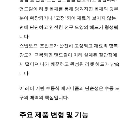
4
맨드릴이 리벳 몸체를 통해 당겨지면 몸체의 뒷부
주
분이 확장되거나 "고정"되어 재료의 보이지 않는
요
면에 단단하고 안전한 전구 모양의 헤드가 형성됩
제
니다.
품
사
스냅오프:
조인트가 완전히 고정되고 재료의 항복
양
강도가 극복되면 맨드릴이 미리 설계된 절단점에
5
서 떨어져 나가 깨끗하고 완성된 리벳 헤드가 남습
이
니다.
상
적
이 레버 기반 수동식 메커니즘의 단순성은 수동 도
인
구의 ​​매력의 핵심입니다.
애
플
주요 제품 변형 및 기능
리
케