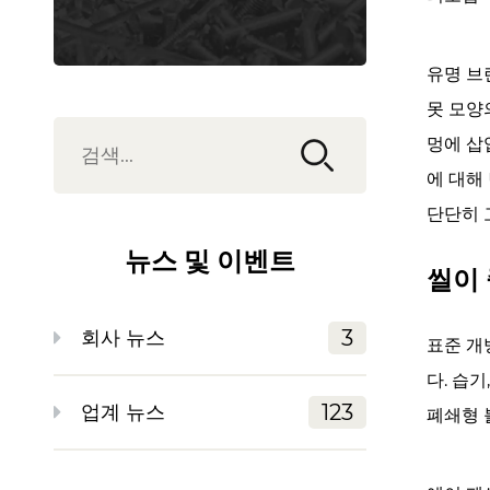
라
인
유명 브
드
못 모양
리
벳
멍에 삽
의
에 대해
천
단단히 
재
뉴스 및 이벤트
2
씰이 
씰
이
3
회사 뉴스
표준 개
중
요
다. 습
한
123
업계 뉴스
폐쇄형 
이
유: