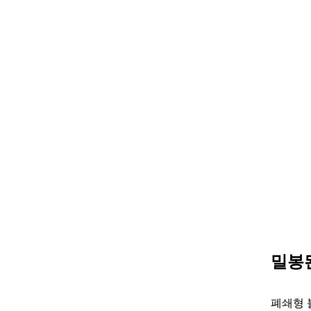
의
주
요
장
점
3
4
밀
봉
된
연
결
이
중
밀봉
요
한
폐쇄형 