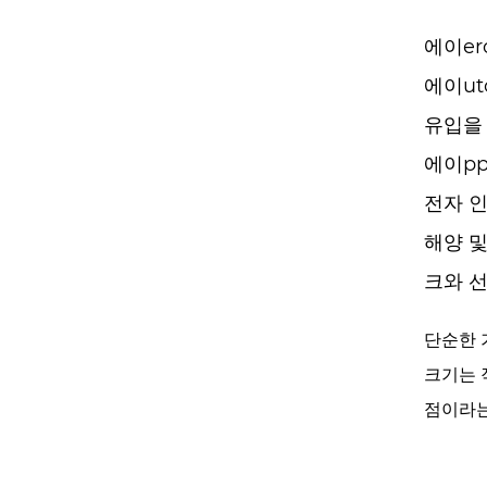
경
우
에이er
에이uto
유입을
에이ppl
전자 
해양 및
크와 
단순한 
크기는 
점이라는