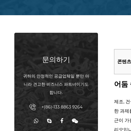
문의하기
콘텐
1
귀하의 안정적인 공급업체일 뿐만 아
어
어둠 
니라 견고한 비즈니스 파트너이기도
둠
합니다.
속
제조, 
의
+(86)-133 8863 9264
한 과제
고
근이 가
정:
리오입니
블