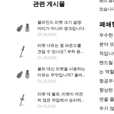
에이
폐
폐
관련 게시물
쇄
었습니다
형
블
블라인드 리벳 크기 설명:
폐쇄
머리가 아니라 생크입니다.
라
우수한
05 06,2026
인
드
분야 또
리벳 너트는 몇 파운드를
리
견딜 수 있나요? 부하 용량
적입니
벳
설명
04 29,2026
맨드릴
소
볼트 대신 리벳을 사용하는
개
는 역
이유는 무엇입니까? 올바
2.1
항공우
른 패스너 선택을 위한 간
04 22,2026
폐
단한 가이드
향상된
쇄
리벳 대 볼트: 리벳이 여전
형
면을 줄
히 많은 작업에서 승리하는
설
이유
04 15,2026
우가 
계