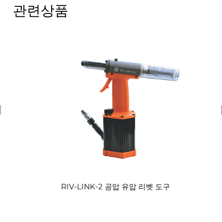
관련상품
revious
RIV-LINK-2 공압 유압 리벳 도구