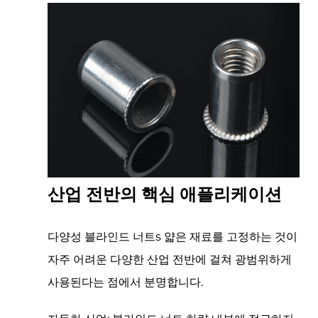
케
이
션
4
블
라
인
드
너
트
산업 전반의 핵심 애플리케이션
선
택
의
다양성
블라인드 너트s
얇은 재료를 고정하는 것이
장
자주 어려운 다양한 산업 전반에 걸쳐 광범위하게
점
사용된다는 점에서 분명합니다.