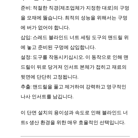
설
준비:
적절한 직경(제조업체가 지정한 대로)의 구멍
치
을 모재에 뚫습니다. 최적의 성능을 위해서는 구멍
단
에 버가 없어야 합니다.
계:
삽입:
스레드
블라인드 너트
세팅 도구의 맨드릴 위
2
에 놓고 준비된 구멍에 삽입합니다.
3
산
설정:
도구를 작동시키십시오. 이 동작으로 인해 맨
업
드릴이 뒤로 당겨져 인서트 본체가 접히고 재료의
전
뒷면에 단단히 고정됩니다.
반
추출:
맨드릴을 풀고 제거하여 강력하고 영구적인
의
나사 인서트를 남깁니다.
핵
심
이 단면 설치의 용이성과 속도로 인해
블라인드 너
애
트s
생산 환경을 위한 매우 효율적인 선택입니다.
플
리