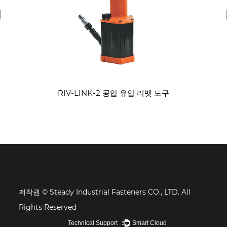
revious
RIV-LINK-2 공압 유압 리벳 도구
저작권 © Steady Industrial Fasteners CO., LTD. All
Rights Reserved
Technical Support ：
Smart Cloud