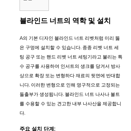
1
블
블라인드 너트의 역학 및 설치
라
인
A의 기본 디자인
블라인드 너트
리벳처럼 미리 뚫
드
은 구멍에 설치할 수 있습니다. 종종 리벳 너트 세
너
팅 공구 또는 핸드 리벳 너트 세팅기라고 불리는 특
트
수 공구를 사용하여 인서트의 생크를 당겨서
의
방사
역
상으로 확장
또는
변형하다
재료의 뒷면에 반대합
학
니다. 이러한 변형으로 인해 영구적으로 고정되는
및
돌출부가 생성됩니다.
블라인드 너트
나사나 볼트
설
를 수용할 수 있는 견고한 내부 나사산을 제공합니
치
다.
1.1
주
주요 설치 단계:
요