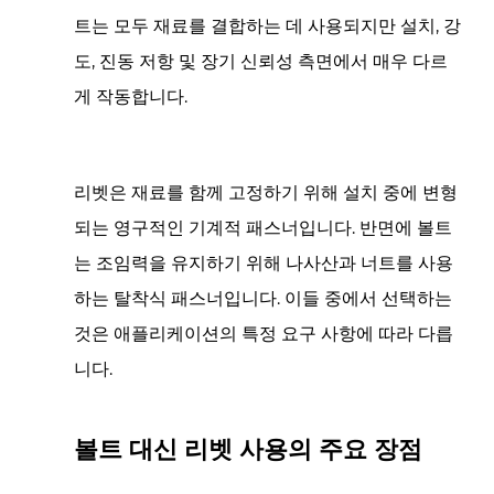
용
트는 모두 재료를 결합하는 데 사용되지만 설치, 강
한
도, 진동 저항 및 장기 신뢰성 측면에서 매우 다르
다
게 작동합니다.
는
것
은
리벳은 재료를 함께 고정하기 위해 설치 중에 변형
무
되는 영구적인 기계적 패스너입니다. 반면에 볼트
엇
는 조임력을 유지하기 위해 나사산과 너트를 사용
을
의
하는 탈착식 패스너입니다. 이들 중에서 선택하는
미
것은 애플리케이션의 특정 요구 사항에 따라 다릅
합
니다.
니
까?
2
볼트 대신 리벳 사용의 주요 장점
볼