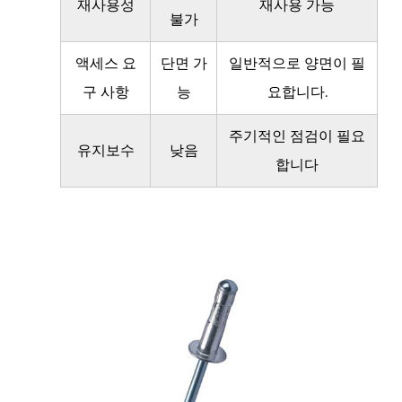
재사용성
재사용 가능
불가
히
더
액세스 요
단면 가
일반적으로 양면이 필
나
구 사항
능
요합니다.
은
상
주기적인 점검이 필요
황
유지보수
낮음
합니다
7
리
벳
과
볼
트
중
에
서
선