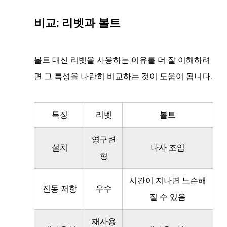
인
트
비교: 리벳과 볼트
4
비
볼트 대신 리벳을 사용하는 이유를 더 잘 이해하려
교:
리
면 그 특성을 나란히 비교하는 것이 도움이 됩니다.
벳
과
특징
리벳
볼트
볼
트
영구변
5
설치
나사 조임
형
6
볼
시간이 지나면 느슨해
트
진동 저항
우수
질 수 있음
가
여
재사용
전