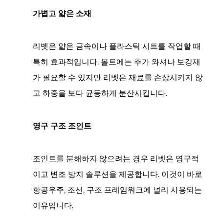
한
가볍고 얇은 소재
환
경
3.2
리벳은 얇은 금속이나 플라스틱 시트를 작업할 때
가
특히 효과적입니다. 볼트에는 추가 와셔나 보강재
볍
가 필요할 수 있지만 리벳은 재료를 손상시키지 않
고
고 하중을 보다 균등하게 분산시킵니다.
얇
은
소
영구 구조 조인트
재
3.3
조인트를 분해하지 않으려는 경우 리벳은 영구적
영
구
이고 변조 방지 솔루션을 제공합니다. 이것이 바로
구
항공우주, 조선, 구조 프레임워크에 널리 사용되는
조
이유입니다.
조