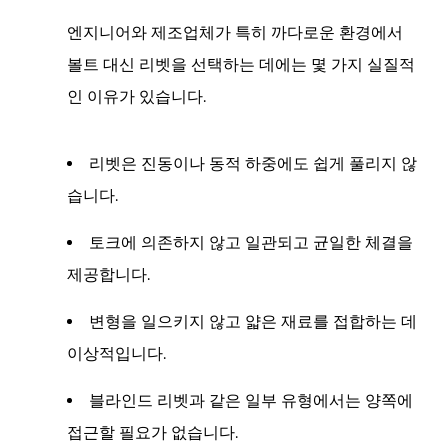
트
엔지니어와 제조업체가 특히 까다로운 환경에서
대
신
볼트 대신 리벳을 선택하는 데에는 몇 가지 실질적
리
인 이유가 있습니다.
벳
사
리벳은 진동이나 동적 하중에도 쉽게 풀리지 않
용
습니다.
의
주
토크에 의존하지 않고 일관되고 균일한 체결을
요
제공합니다.
장
점
변형을 일으키지 않고 얇은 재료를 접합하는 데
3
이상적입니다.
리
벳
블라인드 리벳과 같은 일부 유형에서는 양쪽에
이
접근할 필요가 없습니다.
볼