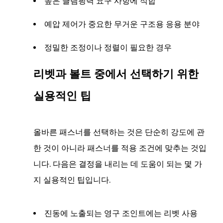
높은 클램핑력 요구 사항에 적합
리
벳
예압 제어가 중요한 무거운 구조용 응용 분야
을
정밀한 조정이나 정렬이 필요한 경우
사
용
리벳과 볼트 중에서 선택하기 위한
하
는
실용적인 팁
이
유
는
올바른 패스너를 선택하는 것은 단순히 강도에 관
무
한 것이 아니라 패스너를 적용 조건에 맞추는 것입
엇
니다. 다음은 결정을 내리는 데 도움이 되는 몇 가
입
지 실용적인 팁입니다.
니
까?
진동에 노출되는 영구 조인트에는 리벳 사용