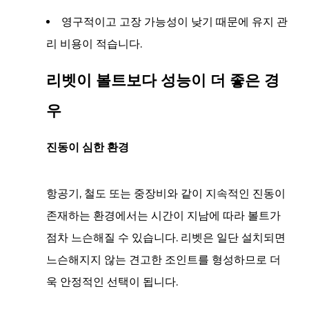
트
영구적이고 고장 가능성이 낮기 때문에 유지 관
보
리 비용이 적습니다.
다
성
리벳이 볼트보다 성능이 더 좋은 경
능
이
우
더
좋
진동이 심한 환경
은
경
항공기, 철도 또는 중장비와 같이 지속적인 진동이
우
존재하는 환경에서는 시간이 지남에 따라 볼트가
3.1
진
점차 느슨해질 수 있습니다. 리벳은 일단 설치되면
동
느슨해지지 않는 견고한 조인트를 형성하므로 더
이
욱 안정적인 선택이 됩니다.
심