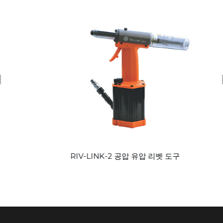
revious
RIV-LINK-2 공압 유압 리벳 도구