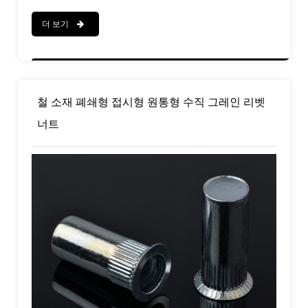
더 보기
철 소재 폐쇄형 접시형 원통형 수직 그레인 리벳
너트