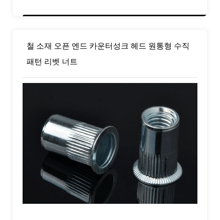
철 소재 오픈 엔드 카운터성크 헤드 원통형 수직
패턴 리벳 너트