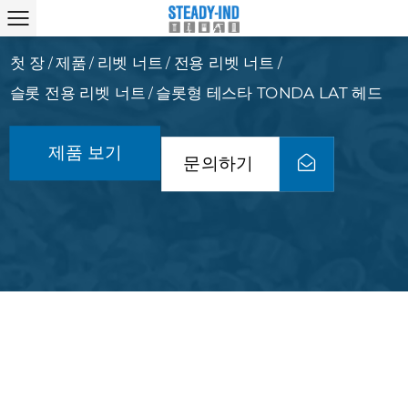
첫 장
제품
리벳 너트
전용 리벳 너트
/
/
/
/
슬롯 전용 리벳 너트
슬롯형 테스타 TONDA LAT 헤드
/
제품 보기
문의하기