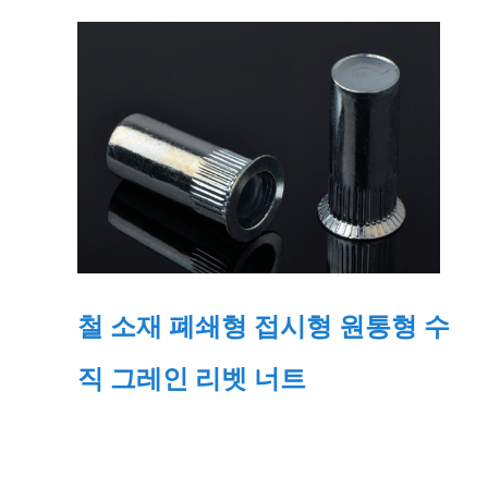
철 소재 폐쇄형 접시형 원통형 수
직 그레인 리벳 너트