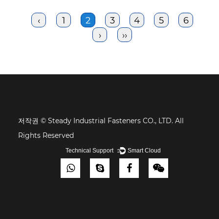
‹
1
2
3
4
5
6
›
››
저작권 © Steady Industrial Fasteners CO., LTD. All
Rights Reserved
Technical Support ：
Smart Cloud